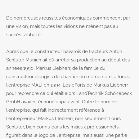
24h
De nombreuses réussites économiques commencent par
/ 365days
une vision, mais toutes les visions ne mènent pas au
succès souhaité.
We offer support for our customers
Après que le constructeur bavarois de tracteurs Anton
Mon - Fri 8:00am - 5:00pm
(GMT +1)
Schlüter Munich ait dû arrêter sa production au début des
années 1990, Markus Liebherr, de la famille du
Get in touch
constructeur d'engins de chantier du même nom, a fondé
Cybersteel Inc.
l'entreprise MALI en 1994. Les efforts de Markus Liebherr
376-293 City Road, Suite 600
pour reprendre ce qui était alors LandTechnik Schönebeck
San Francisco, CA 94102
GmbH avaient échoué auparavant. Outre le nom de
l'entreprise, qui fait indirectement référence à
Have any questions?
l'entrepreneur Markus LIebherr, non seulement l'ours
+44 1234 567 890
Schlüter, bien connu dans les milieux professionnels,
figurait dans le logo de l'entreprise, mais aussi une partie
Drop us a line