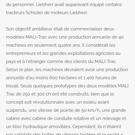
info@yourdomain.com
du personnel. Liebherr avait auparavant équipé certains
tracteurs Schlüter de moteurs Liebherr.
About us
Son objectif ambitieux était de commercialiser deux
Lorem ipsum dolor sit amet, consectetuer adipiscing
elit.
modèles MALI-Trac avec une production annuelle de 40
machines en seulement quatre ans. Il considérait les
Aenean commodo ligula eget dolor. Aenean massa.
entrepreneurs et les grandes exploitations agricoles au
Cum sociis natoque penatibus et magnis dis
parturient montes, nascetur ridiculus mus. Donec
pays et à l'étranger comme des clients du MALI-Trac.
quam felis, ultricies nec.
Selon le plan, les machines devraient avoir une production
annuelle d'au moins 600 hectares et 1 400 heures de
travail. Seuls quelques prototypes des deux modèles MALI
Trac de 250 et 300 ch ont été construits, bien que le
concept soit révolutionnaire avec un essieu avant
suspendu, une vitesse de pointe de 50 km/h, une grande
cabine avec cabine de conduite rotative et un relevage et
un bloc hydraulique amovibles. Cependant, ils n'étaient
pas satisfaits des boîtes de vitesses testées et le projet a